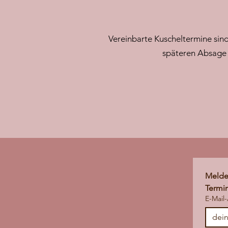
Vereinbarte Kuscheltermine sind 
späteren Absage 
Melde 
Termi
E-Mail