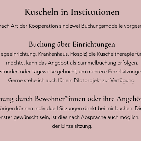
Kuscheln in Institutionen
nach Art der Kooperation sind zwei Buchungsmodelle vorges
Buchung über Einrichtungen
flegeeinrichtung, Krankenhaus, Hospiz) die Kuscheltherapie f
möchte, kann das Angebot als Sammelbuchung erfolgen.
h stunden oder tageweise gebucht, um mehrere Einzelsitzung
Gerne stehe ich auch für ein Pilotprojekt zur Verfügung.
hung durch Bewohner*innen oder ihre Angehör
rigen können individuell Sitzungen direkt bei mir buchen. Di
enster gewünscht sein, ist dies nach Absprache auch möglich.
der Einzelsitzung.​​​​​​​